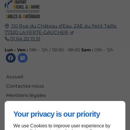
110 Rue du Château d'Eau,
ZAE du Petit Taillis,
77320
LA FERTE-GAUCHER
01 64 20 15 51
Lun - Ven :
08h - 12h / 13h30 - 18h30
Sam :
09h - 12h
Accueil
Contactez-nous
Mentions légales
Plan du site
Your privacy is our priority
We use Cookies to improve user experience by
Haut de page