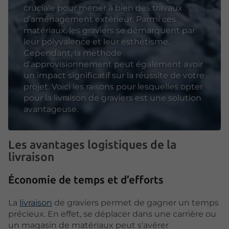
cruciale pour mener à bien des travaux
d’aménagement extérieur. Parmi ces
matériaux, les graviers se démarquent par
leur polyvalence et leur esthétisme.
Cependant, la méthode
d'approvisionnement peut également avoir
un impact significatif sur la réussite de votre
projet. Voici les raisons pour lesquelles opter
pour la livraison de graviers est une solution
avantageuse.
Les avantages logistiques de la
livraison
Économie de temps et d’efforts
La
livraison
de graviers permet de gagner un temps
précieux. En effet, se déplacer dans une carrière ou
un magasin de matériaux peut s'avérer